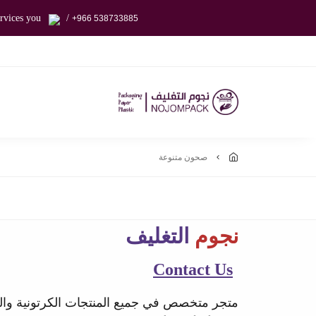
rvices you
/
538733885 966+
صحون متنوعة
نجوم
التغليف
Contact Us
متجر متخصص في جميع المنتجات 